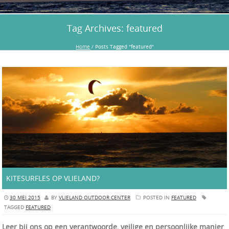
Tag Archives:
featured
Home
/
Posts Tagged "featured"
KITESURFLES OP VLIELAND?
30 MEI 2015
BY
VLIELAND OUTDOOR CENTER
POSTED IN
FEATURED
TAGGED
FEATURED
Leer bij ons op een verantwoorde, veilige en persoonlijke manier