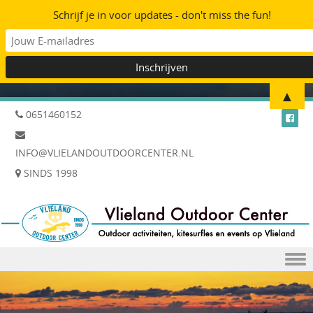
Schrijf je in voor updates - don't miss the fun!
▲
0651460152
INFO@VLIELANDOUTDOORCENTER.NL
SINDS 1998
Skip to content