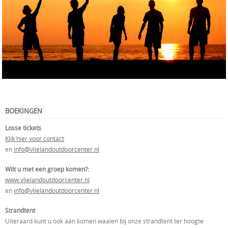
BOEKINGEN
Losse tickets
Klik hier voor contact
en
info@vlielandoutdoorcenter.nl
Wilt u met een groep komen?:
www.vlielandoutdoorcenter.nl
en
info@vlielandoutdoorcenter.nl
Strandtent
Uiteraard kunt u ook aan komen waaien bij onze strandtent ter hoogte