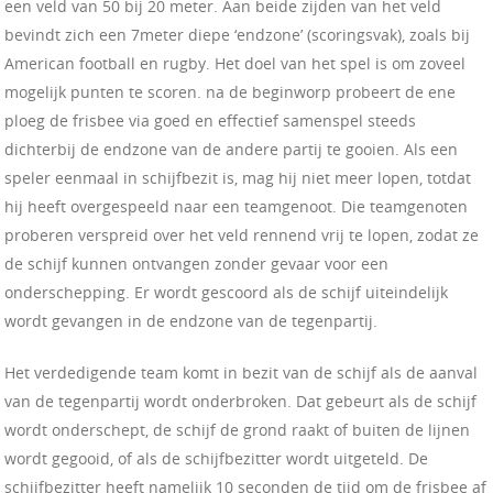
een veld van 50 bij 20 meter. Aan beide zijden van het veld
bevindt zich een 7meter diepe ‘endzone’ (scoringsvak), zoals bij
American football en rugby. Het doel van het spel is om zoveel
mogelijk punten te scoren. na de beginworp probeert de ene
ploeg de frisbee via goed en effectief samenspel steeds
dichterbij de endzone van de andere partij te gooien. Als een
speler eenmaal in schijfbezit is, mag hij niet meer lopen, totdat
hij heeft overgespeeld naar een teamgenoot. Die teamgenoten
proberen verspreid over het veld rennend vrij te lopen, zodat ze
de schijf kunnen ontvangen zonder gevaar voor een
onderschepping. Er wordt gescoord als de schijf uiteindelijk
wordt gevangen in de endzone van de tegenpartij.
Het verdedigende team komt in bezit van de schijf als de aanval
van de tegenpartij wordt onderbroken. Dat gebeurt als de schijf
wordt onderschept, de schijf de grond raakt of buiten de lijnen
wordt gegooid, of als de schijfbezitter wordt uitgeteld. De
schijfbezitter heeft namelijk 10 seconden de tijd om de frisbee af