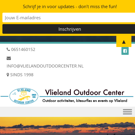
Schrijf je in voor updates - don't miss the fun!
▲
0651460152
INFO@VLIELANDOUTDOORCENTER.NL
SINDS 1998
Skip to content