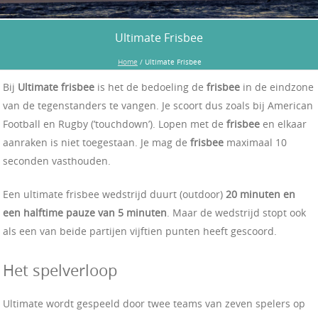
Ultimate Frisbee
Home
/
Ultimate Frisbee
Bij
Ultimate frisbee
is het de bedoeling de
frisbee
in de eindzone
van de tegenstanders te vangen. Je scoort dus zoals bij American
Football en Rugby (’touchdown’). Lopen met de
frisbee
en elkaar
aanraken is niet toegestaan. Je mag de
frisbee
maximaal 10
seconden vasthouden.
Een ultimate frisbee wedstrijd duurt (outdoor)
20 minuten en
een halftime pauze van 5 minuten
. Maar de wedstrijd stopt ook
als een van beide partijen vijftien punten heeft gescoord.
Het spelverloop
Ultimate wordt gespeeld door twee teams van zeven spelers op