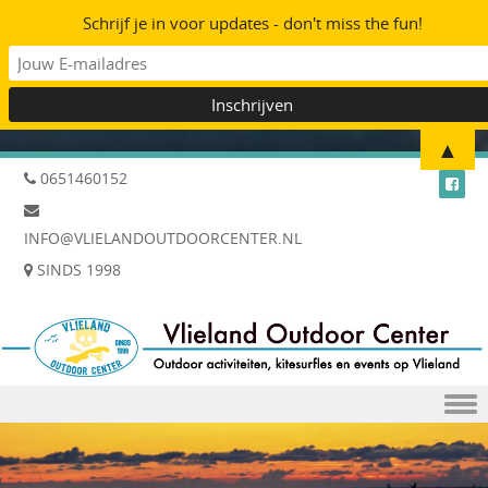
Schrijf je in voor updates - don't miss the fun!
▲
0651460152
INFO@VLIELANDOUTDOORCENTER.NL
SINDS 1998
Skip to content