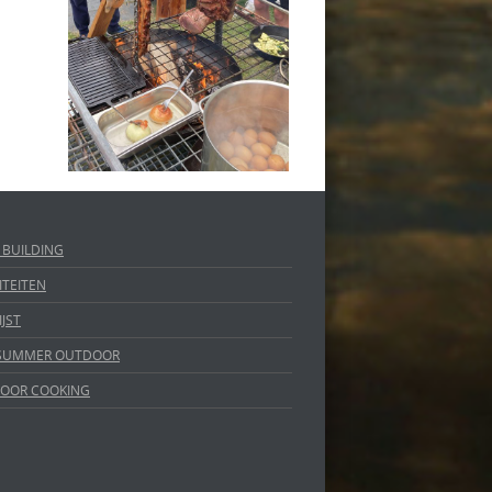
 BUILDING
ITEITEN
IJST
 SUMMER OUTDOOR
OOR COOKING