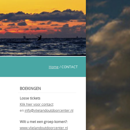
Home
/
CONTACT
BOEKINGEN
Losse tickets
Klik hier voor contact
en
info@vlielandoutdoorcenter.nl
Wilt u met een groep komen?:
www.vlielandoutdoorcenter.nl