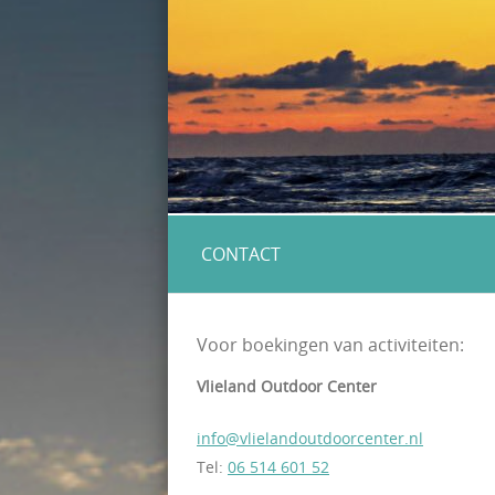
CONTACT
Voor boekingen van activiteiten:
Vlieland Outdoor Center
info@vlielandoutdoorcenter.nl
Tel:
06 514 601 52