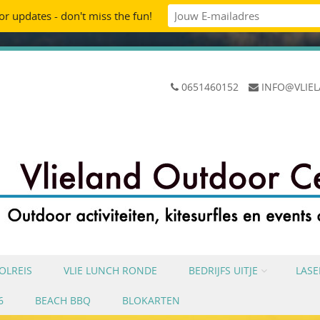
oor updates - don't miss the fun!
0651460152
INFO@VLIE
OLREIS
VLIE LUNCH RONDE
BEDRIJFS UITJE
LAS
6
BEACH BBQ
BLOKARTEN