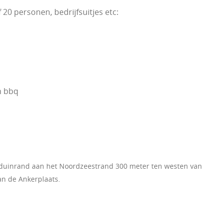
0 personen, bedrijfsuitjes etc:
h bbq
e duinrand aan het Noordzeestrand 300 meter ten westen van
an de Ankerplaats.