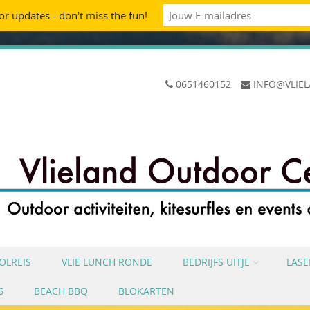
oor updates - don't miss the fun!
0651460152
INFO@VLIE
OLREIS
VLIE LUNCH RONDE
BEDRIJFS UITJE
LAS
6
BEACH BBQ
BLOKARTEN