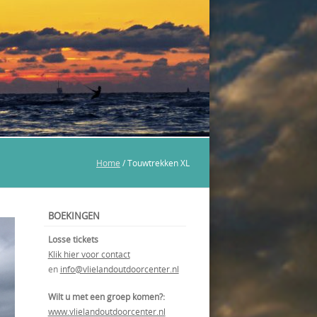
Home
/
Touwtrekken XL
BOEKINGEN
Losse tickets
Klik hier voor contact
en
info@vlielandoutdoorcenter.nl
Wilt u met een groep komen?:
www.vlielandoutdoorcenter.nl