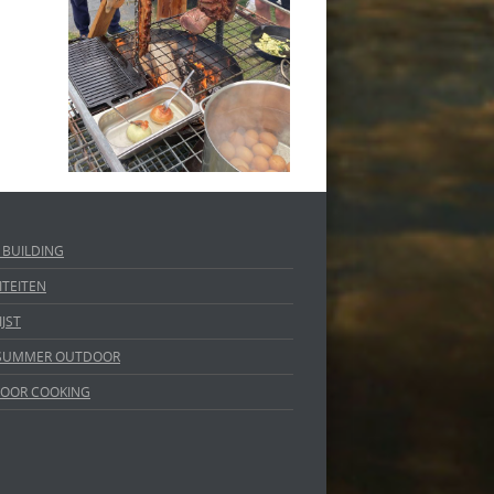
 BUILDING
ITEITEN
IJST
 SUMMER OUTDOOR
OOR COOKING